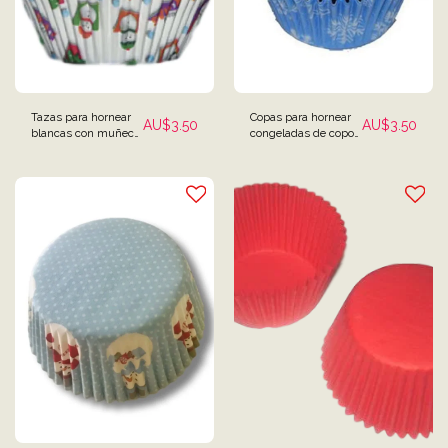
Tazas para hornear
Copas para hornear
AU$
3.50
AU$
3.50
blancas con muñeco
congeladas de copos
de nieve navideño,
de nieve navideños -
paquete de 25
Paquete de 50