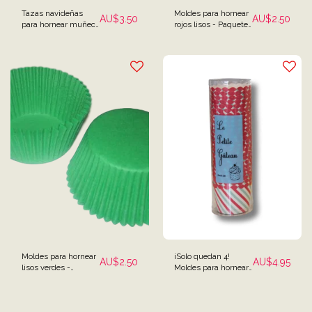
Tazas navideñas
Moldes para hornear
AU$
3.50
AU$
2.50
para hornear muñeco
rojos lisos - Paquete
de nieve azul claro -
de 25
Paquete de 50
Moldes para hornear
¡Solo quedan 4!
AU$
2.50
AU$
4.95
lisos verdes -
Moldes para hornear
Paquete de 25
navideños Robert
Gordon - Paquete de
25