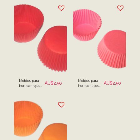
Moldes para
Moldes para
AU$
2.50
AU$
2.50
hornear rojos
hornear lisos
lisos - Paquete
rosa claro -
de 25
Paquete de 25