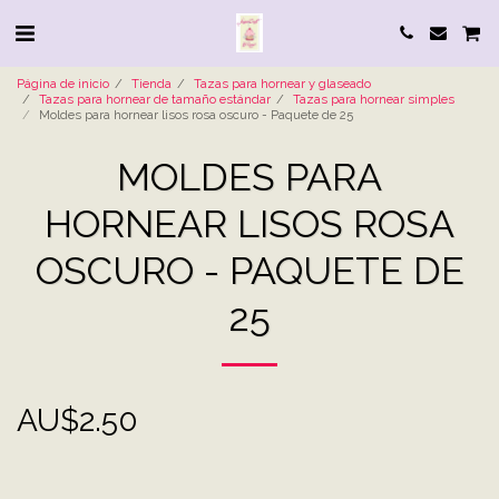
Página de inicio
Tienda
Tazas para hornear y glaseado
Tazas para hornear de tamaño estándar
Tazas para hornear simples
Moldes para hornear lisos rosa oscuro - Paquete de 25
MOLDES PARA
HORNEAR LISOS ROSA
OSCURO - PAQUETE DE
25
AU$
2.50