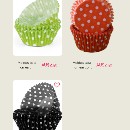
Moldes para
Moldes para
AU$
2.50
AU$
2.50
Hornear
hornear con
Lunares Verdes
lunares
- Pack de 25
naranjas -
Paquete de 25