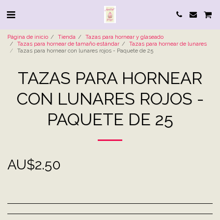
Página de inicio
Tienda
Tazas para hornear y glaseado
Tazas para hornear de tamaño estándar
Tazas para hornear de lunares
Tazas para hornear con lunares rojos - Paquete de 25
TAZAS PARA HORNEAR
CON LUNARES ROJOS -
PAQUETE DE 25
AU$
2.50