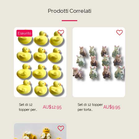
Prodotti Correlati
Esaurito
Set di 12
Set di 12 topper
AU$
12.95
AU$
9.95
topper per
per torta
torta
canguro 3D
pulcini/anatre