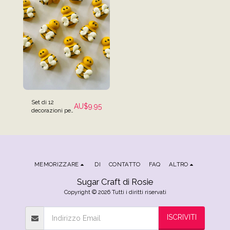
Set di 12
AU$
9.95
decorazioni per
cupcake con
api da miele
MEMORIZZARE
DI
CONTATTO
FAQ
ALTRO
Sugar Craft di Rosie
Copyright © 2026 Tutti i diritti riservati
ISCRIVITI