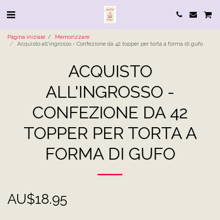
Pagina iniziale
Memorizzare
Acquisto all'ingrosso - Confezione da 42 topper per torta a forma di gufo
ACQUISTO
ALL'INGROSSO -
CONFEZIONE DA 42
TOPPER PER TORTA A
FORMA DI GUFO
AU$
18.95