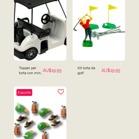
Topper per
Kit torta da
AU$
19.95
AU$
19.95
torta con mini
golf
carrello da golf
in plastica
Esaurito