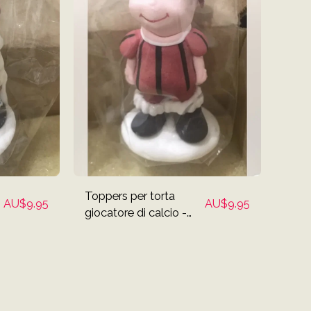
Toppers per torta
AU$
9.95
AU$
9.95
giocatore di calcio -
Parte superiore rossa