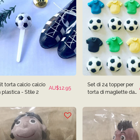
it torta calcio calcio
Set di 24 topper per
AU$
12.95
n plastica - Stile 2
torta di magliette da
calcio e palloni da
calcio