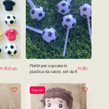
Plettri per cupcake in
AU$
16.95
AU$
5
plastica da calcio, set da 6
Esaurito