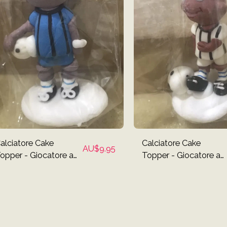
alciatore Cake
Calciatore Cake
AU$
9.95
opper - Giocatore a
Topper - Giocatore a
trisce blu abbronzato
strisce bianche e nere