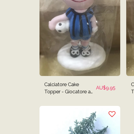
Calciatore Cake
C
AU$
9.95
Topper - Giocatore a
T
strisce blu
s