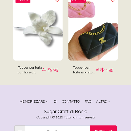
Esaurito
Esaurito
Topper per torta
Topper per
AU$
9.95
AU$
14.95
con fiore di
torta ispirato a
orchidea
Mini borsa
Cattleya bianco
firmata Chanel
MEMORIZZARE
DI
CONTATTO
FAQ
ALTRO
Sugar Craft di Rosie
Copyright © 2026 Tutti i diritti riservati