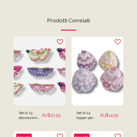
Prodotti Correlati
Set di 24
Set di 24
AU$
10.95
AU$
14.95
decorazioni
topper per
per torte
torta nuziale
maschera
addio al
mascherata
nubilato