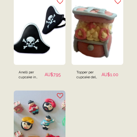
Anelli per
Topper per
AU$
7.95
AU$
1.00
cupcake in
cupcake del
plastica con
forziere del
cappello da
tesoro dei pirati
pirata - Set di 12