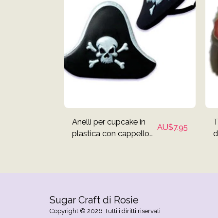
Anelli per cupcake in
T
AU$
7.95
plastica con cappello
d
da pirata - Set di 12
d
Sugar Craft di Rosie
Copyright © 2026 Tutti i diritti riservati