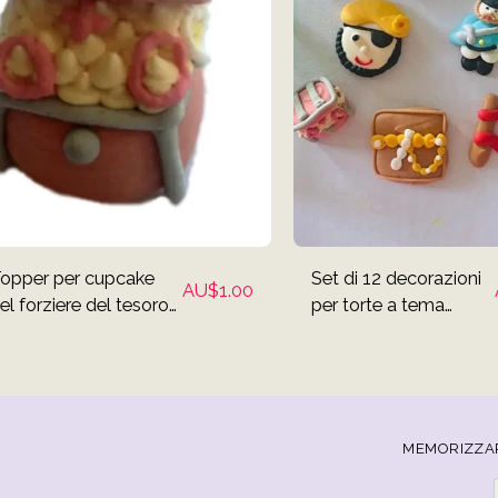
opper per cupcake
Set di 12 decorazioni
AU$
1.00
el forziere del tesoro
per torte a tema
ei pirati
pirata
MEMORIZZA