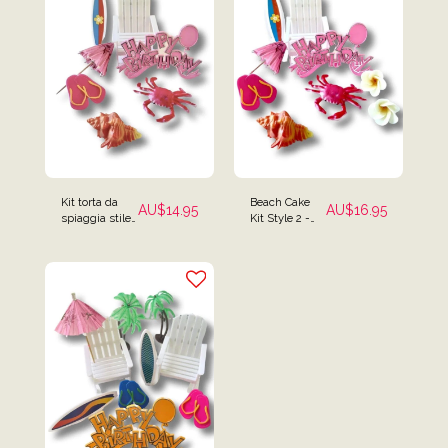
Kit torta da
Beach Cake
AU$
14.95
AU$
16.95
spiaggia stile
Kit Style 2 -
1: sedia da
Topper per
spiaggia,
torta a sdraio,
tavola da surf
tavola da surf,
e topper per
frangipani e
torta di
granchio
granchio