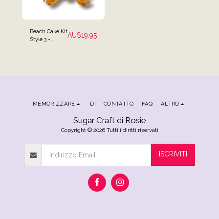
Beach Cake Kit
AU$
19.95
Style 3 -
Palme, Sedie,
Tavola da Surf,
Topper Torta
Ombrellone
MEMORIZZARE
DI
CONTATTO
FAQ
ALTRO
Sugar Craft di Rosie
Copyright © 2026 Tutti i diritti riservati
ISCRIVITI