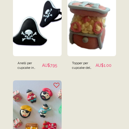
Anelli per
Topper per
AU$
7.95
AU$
1.00
cupcake in
cupcake del
plastica con
forziere del
cappello da
tesoro dei pirati
pirata - Set di 12