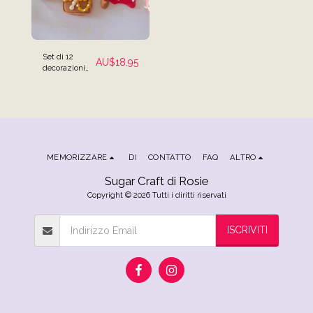
Set di 12
AU$
18.95
decorazioni
per torte a
tema pirata
MEMORIZZARE
DI
CONTATTO
FAQ
ALTRO
Sugar Craft di Rosie
Copyright © 2026 Tutti i diritti riservati
ISCRIVITI