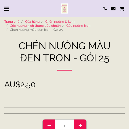
Trang chủ
Cửa hàng
Chén nướng & kem
Cốc nướng kích thước tiêu chuẩn
Cốc nướng trơn
Chén nướng màu đen trơn - Gói 25
CHÉN NƯỚNG MÀU
ĐEN TRƠN - GÓI 25
AU$
2.50