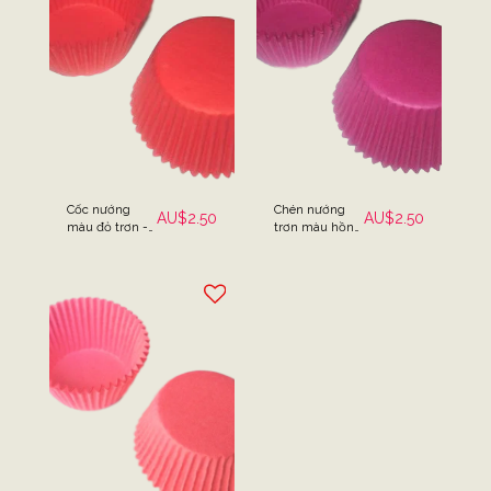
Cốc nướng
Chén nướng
AU$
2.50
AU$
2.50
màu đỏ trơn -
trơn màu hồng
Gói 25
đậm - Gói 25