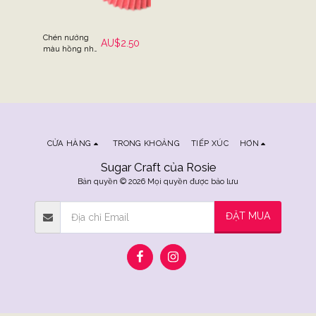
Chén nướng
AU$
2.50
màu hồng nhạt
trơn - Gói 25
CỬA HÀNG
TRONG KHOẢNG
TIẾP XÚC
HƠN
Sugar Craft của Rosie
Bản quyền © 2026 Mọi quyền được bảo lưu
ĐẶT MUA