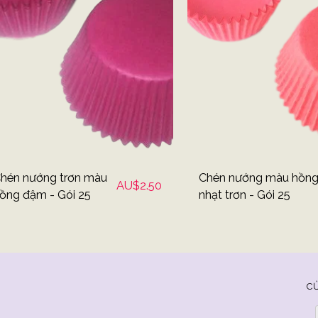
hén nướng trơn màu
Chén nướng màu hồn
AU$
2.50
ồng đậm - Gói 25
nhạt trơn - Gói 25
C