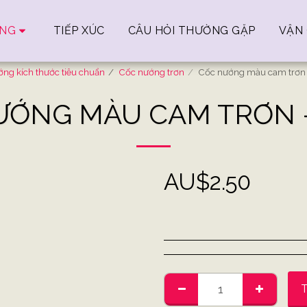
ÀNG
TIẾP XÚC
CÂU HỎI THƯỜNG GẶP
VẬN 
ng kích thước tiêu chuẩn
Cốc nướng trơn
Cốc nướng màu cam trơn -
ỚNG MÀU CAM TRƠN -
AU$
2.50