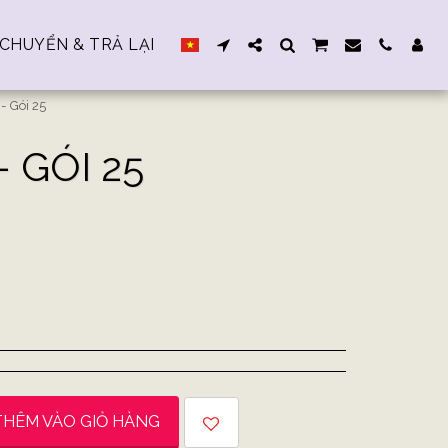
CHUYỂN & TRẢ LẠI
 Gói 25
 GÓI 25
THÊM VÀO GIỎ HÀNG