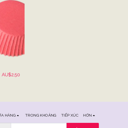
g
AU$
2.50
ỬA HÀNG
TRONG KHOẢNG
TIẾP XÚC
HƠN