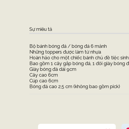
Sự miêu tả
Bộ bánh bóng đá / bóng đá 6 mảnh
Những toppers được làm từ nhựa
Hoàn hảo cho một chiếc bánh chủ đề tiệc sin
Bao gồm 1 cây gắp bóng đá, 1 đôi giày bóng đá
Giày bóng đá dài 9cm
Cây cao 6cm
Cúp cao 6cm
Bóng đá cao 2,5 cm (không bao gồm pick)