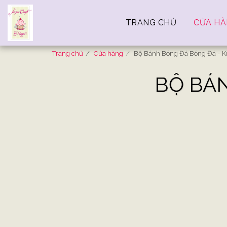
TRANG CHỦ
CỬA H
Trang chủ
Cửa hàng
Bộ Bánh Bóng Đá Bóng Đá - K
BỘ BÁN