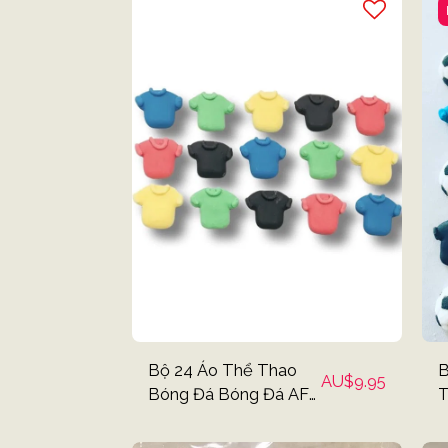
Bộ 24 Áo Thể Thao
B
AU$
9.95
Bóng Đá Bóng Đá AFL
T
Cake Toppers
đ