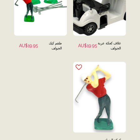
غلاف كعكة عربة
طقم كيك
AU$
19.95
AU$
19.95
الجولف
الجولف
البلاستيكية
الصغيرة
كعكة الجولف