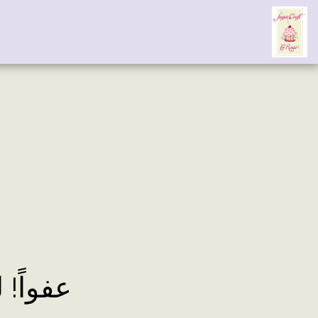
عفواً! 